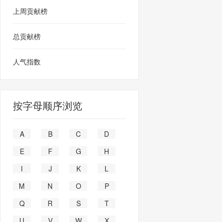
上周贡献榜
总贡献榜
人气指数
按字母顺序浏览
A
B
C
D
E
F
G
H
I
J
K
L
M
N
O
P
Q
R
S
T
U
V
W
X